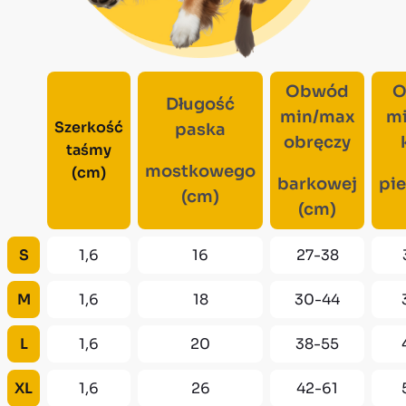
Obwód
O
Długość
min/max
m
Szerkość
paska
obręczy
taśmy
mostkowego
(cm)
barkowej
pie
(cm)
(cm)
S
1,6
16
27-38
M
1,6
18
30-44
L
1,6
20
38-55
XL
1,6
26
42-61