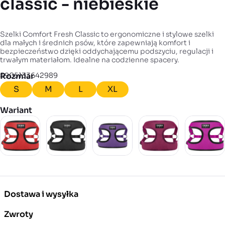
classic - niebieskie
Szelki Comfort Fresh Classic to ergonomiczne i stylowe szelki
dla małych i średnich psów, które zapewniają komfort i
bezpieczeństwo dzięki oddychającemu podszyciu, regulacji i
trwałym materiałom. Idealne na codzienne spacery.
EAN
5905133642989
Rozmiar
S
M
L
XL
Wariant
Dostawa i wysyłka
Zwroty