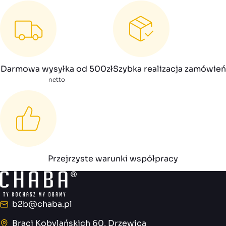
Darmowa wysyłka od 500zł
Szybka realizacja zamówień
netto
Przejrzyste warunki współpracy
b2b@chaba.pl
E-mail
Braci Kobylańskich 60, Drzewica