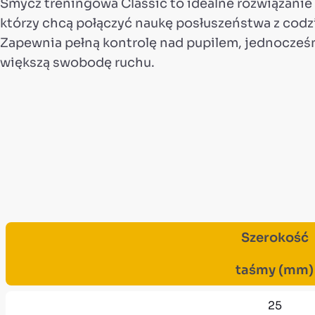
Smycz treningowa Classic to idealne rozwiązanie 
którzy chcą połączyć naukę posłuszeństwa z cod
Zapewnia pełną kontrolę nad pupilem, jednocześ
większą swobodę ruchu.
Szerokość
taśmy (mm)
25