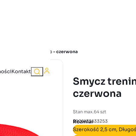
ycz treningowa classic - czerwona
Zaloguj się
wyszukaj
ności
Kontakt
Smycz treningowa classic -
czerwona
Stan max.64 szt
EAN
5905133633253
Rozmiar
Szerokość 2,5 cm, Długo