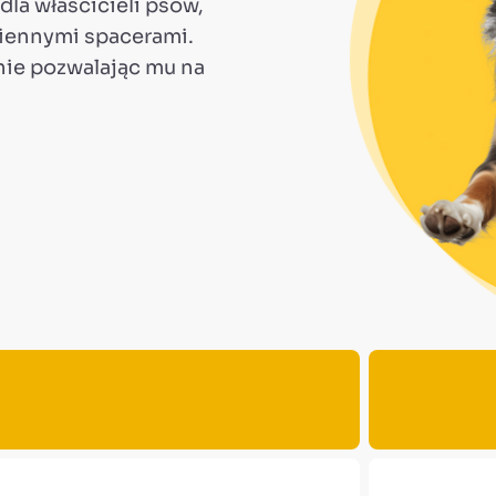
dla właścicieli psów,
ziennymi spacerami.
nie pozwalając mu na