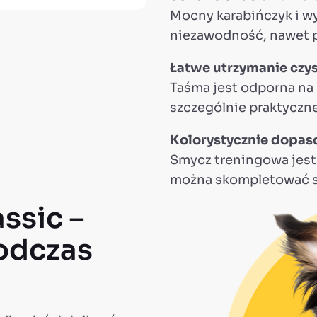
Mocny karabińczyk i w
niezawodność, nawet p
Łatwe utrzymanie czys
Taśma jest odporna na 
szczególnie praktyczne
Kolorystycznie dopaso
Smycz treningowa jest 
można skompletować sp
ssic –
odczas