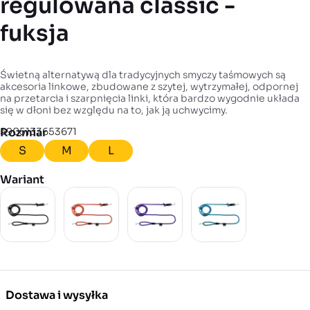
regulowana classic -
fuksja
Świetną alternatywą dla tradycyjnych smyczy taśmowych są
akcesoria linkowe, zbudowane z szytej, wytrzymałej, odpornej
na przetarcia i szarpnięcia linki, która bardzo wygodnie układa
się w dłoni bez względu na to, jak ją uchwycimy.
EAN
5905133653671
Rozmiar
S
M
L
Wariant
Dostawa i wysyłka