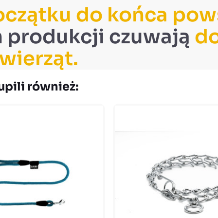
oczątku do końca pows
 produkcji czuwają
do
wierząt.
upili również: