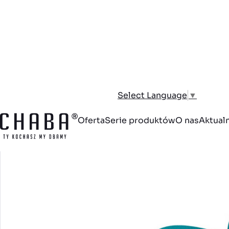
Strona główna
Pies
Smycze dla psa
Smycze miejskie
Smycz
Select Language
▼
Oferta
Serie produktów
O nas
Aktual