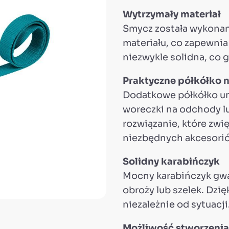
Wytrzymały materiał
Smycz została wykonan
materiału, co zapewnia
niezwykle solidna, co
Praktyczne półkółko n
Dodatkowe półkółko um
woreczki na odchody lu
rozwiązanie, które zwi
niezbędnych akcesori
Solidny karabińczyk
Mocny karabińczyk gwa
obroży lub szelek. Dzi
niezależnie od sytuacji
Możliwość stworzenia