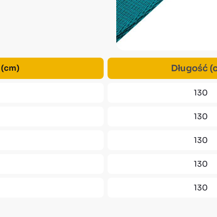
 (cm)
Długość (
130
130
130
130
130