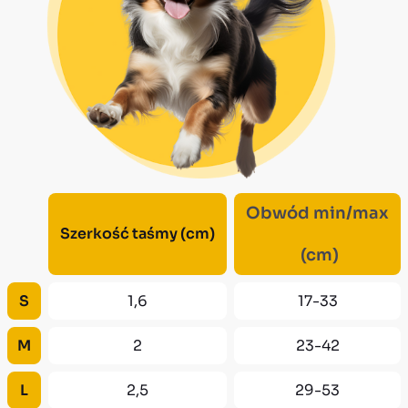
Obwód min/max
Szerkość taśmy (cm)
(cm)
S
1,6
17-33
M
2
23-42
L
2,5
29-53