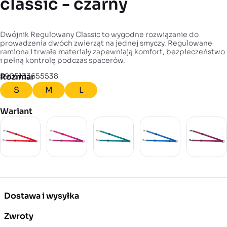
classic - czarny
Dwójnik Regulowany Classic to wygodne rozwiązanie do
prowadzenia dwóch zwierząt na jednej smyczy. Regulowane
ramiona i trwałe materiały zapewniają komfort, bezpieczeństwo
i pełną kontrolę podczas spacerów.
EAN
5905133655538
Rozmiar
S
M
L
Wariant
Dostawa i wysyłka
Zwroty