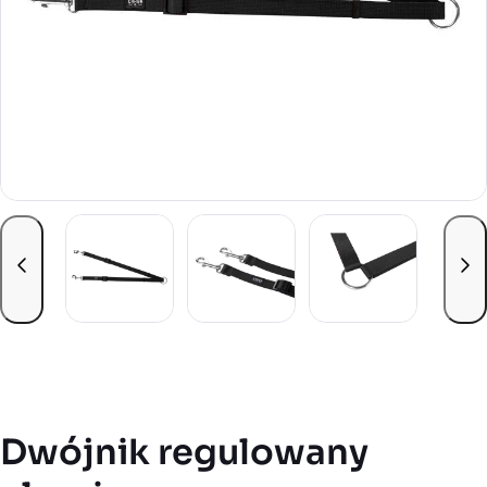
przewiń w lewo
pr
Dwójnik regulowany