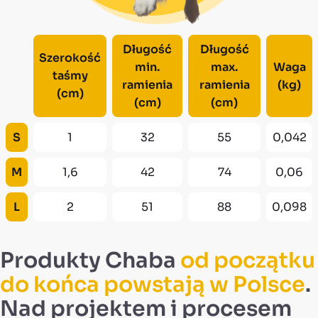
Długość
Długość
Szerokość
min.
max.
Waga
taśmy
ramienia
ramienia
(kg)
(cm)
(cm)
(cm)
S
1
32
55
0,042
M
1,6
42
74
0,06
L
2
51
88
0,098
Produkty Chaba
od początku
do końca powstają w Polsce
.
Nad projektem i procesem