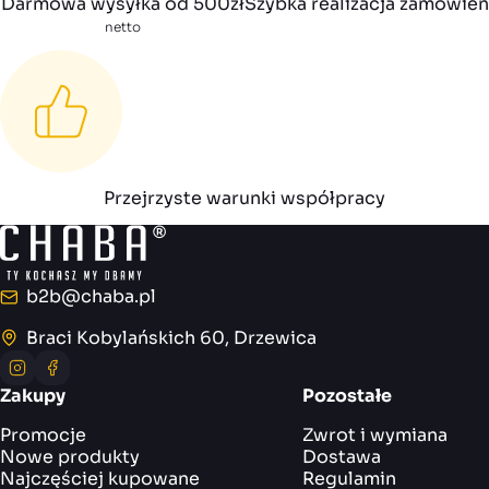
Darmowa wysyłka od 500zł
Szybka realizacja zamówień
netto
Przejrzyste warunki współpracy
b2b@chaba.pl
E-mail
Braci Kobylańskich 60, Drzewica
Adres
Instagram
Facebook
Zakupy
Pozostałe
Promocje
Zwrot i wymiana
Nowe produkty
Dostawa
Najczęściej kupowane
Regulamin